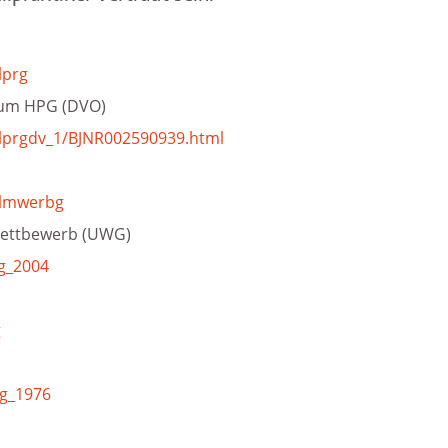
lprg
um HPG (DVO)
ilprgdv_1/BJNR002590939.html
ilmwerbg
Wettbewerb (UWG)
g_2004
g
mg_1976