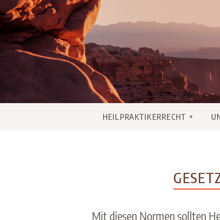
Skip
to
content
HEILPRAKTIKERRECHT
U
GESET
Mit diesen Normen sollten Hei