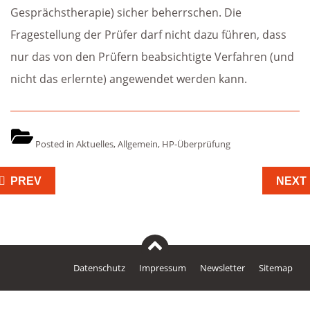
Gesprächstherapie) sicher beherrschen. Die
Fragestellung der Prüfer darf nicht dazu führen, dass
nur das von den Prüfern beabsichtigte Verfahren (und
nicht das erlernte) angewendet werden kann.
Posted in
Aktuelles
,
Allgemein
,
HP-Überprüfung
eitragsnavigation
PREV
NEXT
Datenschutz
Impressum
Newsletter
Sitemap