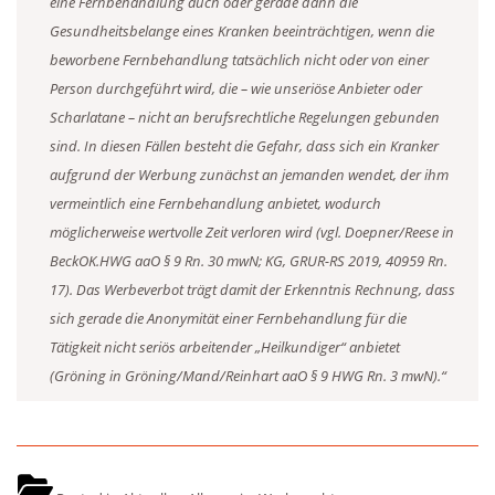
eine Fernbehandlung auch oder gerade dann die
Gesundheitsbelange eines Kranken beeinträchtigen, wenn die
beworbene Fernbehandlung tatsächlich nicht oder von einer
Person durchgeführt wird, die – wie unseriöse Anbieter oder
Scharlatane – nicht an berufsrechtliche Regelungen gebunden
sind. In diesen Fällen besteht die Gefahr, dass sich ein Kranker
aufgrund der Werbung zunächst an jemanden wendet, der ihm
vermeintlich eine Fernbehandlung anbietet, wodurch
möglicherweise wertvolle Zeit verloren wird (vgl. Doepner/Reese in
BeckOK.HWG aaO § 9 Rn. 30 mwN; KG, GRUR-RS 2019, 40959 Rn.
17). Das Werbeverbot trägt damit der Erkenntnis Rechnung, dass
sich gerade die Anonymität einer Fernbehandlung für die
Tätigkeit nicht seriös arbeitender „Heilkundiger“ anbietet
(Gröning in Gröning/Mand/Reinhart aaO § 9 HWG Rn. 3 mwN).“