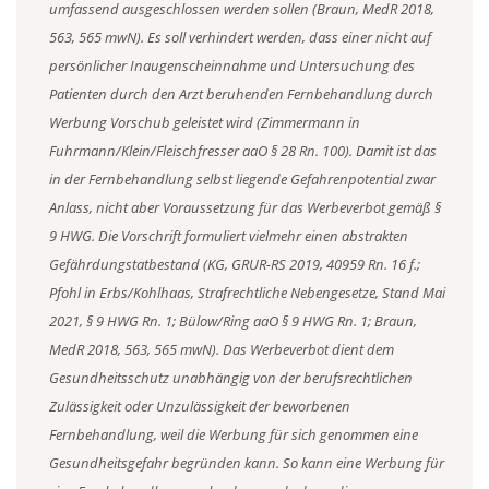
umfassend ausgeschlossen werden sollen (Braun, MedR 2018,
563, 565 mwN). Es soll verhindert werden, dass einer nicht auf
persönlicher Inaugenscheinnahme und Untersuchung des
Patienten durch den Arzt beruhenden Fernbehandlung durch
Werbung Vorschub geleistet wird (Zimmermann in
Fuhrmann/Klein/Fleischfresser aaO § 28 Rn. 100). Damit ist das
in der Fernbehandlung selbst liegende Gefahrenpotential zwar
Anlass, nicht aber Voraussetzung für das Werbeverbot gemäß §
9 HWG. Die Vorschrift formuliert vielmehr einen abstrakten
Gefährdungstatbestand (KG, GRUR-RS 2019, 40959 Rn. 16 f.;
Pfohl in Erbs/Kohlhaas, Strafrechtliche Nebengesetze, Stand Mai
2021, § 9 HWG Rn. 1; Bülow/Ring aaO § 9 HWG Rn. 1; Braun,
MedR 2018, 563, 565 mwN). Das Werbeverbot dient dem
Gesundheitsschutz unabhängig von der berufsrechtlichen
Zulässigkeit oder Unzulässigkeit der beworbenen
Fernbehandlung, weil die Werbung für sich genommen eine
Gesundheitsgefahr begründen kann. So kann eine Werbung für