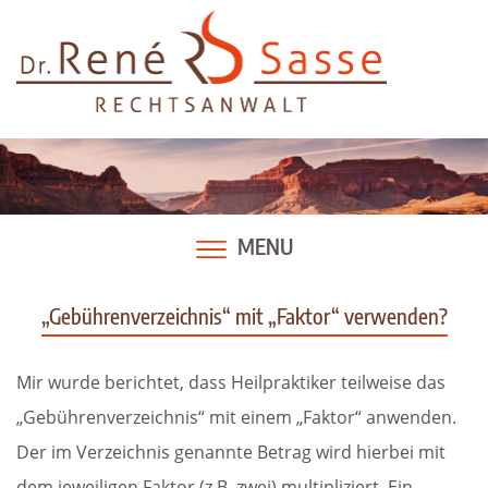
Skip
to
content
MENU
„Gebührenverzeichnis“ mit „Faktor“ verwenden?
Mir wurde berichtet, dass Heilpraktiker teilweise das
„Gebührenverzeichnis“ mit einem „Faktor“ anwenden.
Der im Verzeichnis genannte Betrag wird hierbei mit
dem jeweiligen Faktor (z.B. zwei) multipliziert. Ein