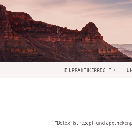
Skip
to
content
HEILPRAKTIKERRECHT
U
“Botox” ist rezept- und apothekenpf