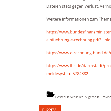
Dateien stets gegen Verlust, Vern
Weitere Informationen zum Thema 
https://www.bundesfinanzministe
einfuehrung-e-rechnung.pdf?__blo
https://www.e-rechnung-bund.de/e
https://www.ihk.de/darmstadt/pro
meldesystem-5784882
Posted in
Aktuelles
,
Allgemein
,
Praxis
Beitragsnavigation
PREV